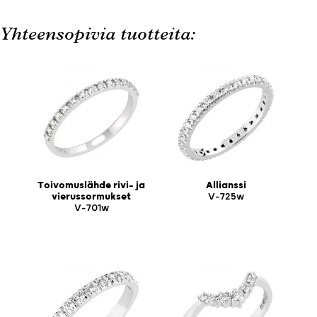
Yhteensopivia tuotteita:
Toivomuslähde rivi- ja
Allianssi
vierussormukset
V-725w
V-701w