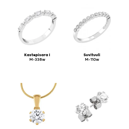
Kastepisara I
Suvituuli
M-338w
M-110w