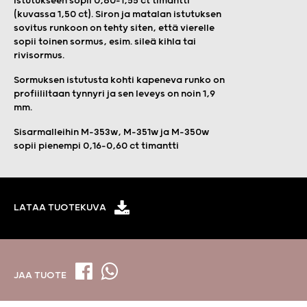
istutukseen sopii 0,80-1,55 ct timantti
(kuvassa 1,50 ct). Siron ja matalan istutuksen
sovitus runkoon on tehty siten, että vierelle
sopii toinen sormus, esim. sileä kihla tai
rivisormus.
Sormuksen istutusta kohti kapeneva runko on
profiililtaan tynnyri ja sen leveys on noin 1,9
mm.
Sisarmalleihin M-353w, M-351w ja M-350w
sopii pienempi 0,16-0,60 ct timantti
LATAA TUOTEKUVA
JAA TUOTE