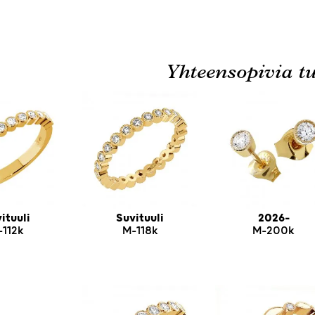
Yhteensopivia tu
ituuli
Suvituuli
2026-
-112k
M-118k
M-200k