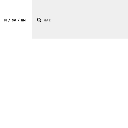
Ä
FI
SV
EN
/
/