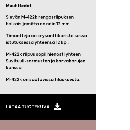
Muut tiedot
Sievän M-422k rengasriipuksen
halkaisijamitta on noin 12 mm.
Timantteja on krysanttikoristeisessa
istutuksessa yhteensä 12 kpl.
M-422k riipus sopii hienosti yhteen
Suvituuli-sormusten ja korvakorujen
kanssa.
M-422k on saatavissa tilauksesta.
LATAA TUOTEKUVA