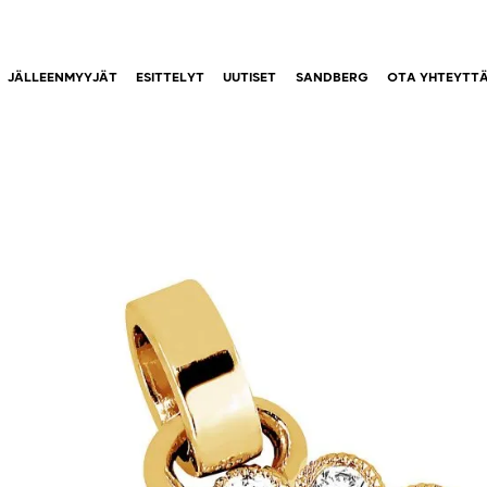
JÄLLEENMYYJÄT
ESITTELYT
UUTISET
SANDBERG
OTA YHTEYTT