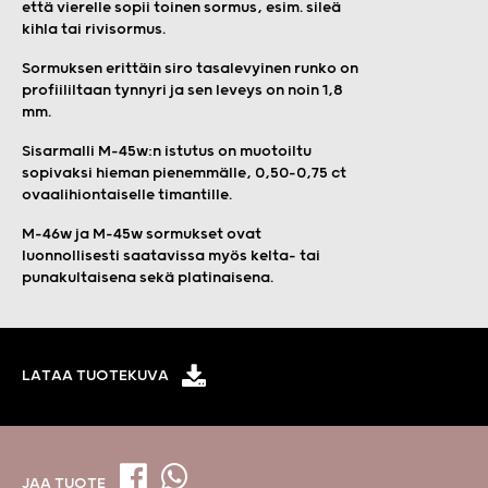
että vierelle sopii toinen sormus, esim. sileä
kihla tai rivisormus.
Sormuksen erittäin siro tasalevyinen runko on
profiililtaan tynnyri ja sen leveys on noin 1,8
mm.
Sisarmalli M-45w:n istutus on muotoiltu
sopivaksi hieman pienemmälle, 0,50–0,75 ct
ovaalihiontaiselle timantille.
M-46w ja M-45w sormukset ovat
luonnollisesti saatavissa myös kelta- tai
punakultaisena sekä platinaisena.
LATAA TUOTEKUVA
JAA TUOTE