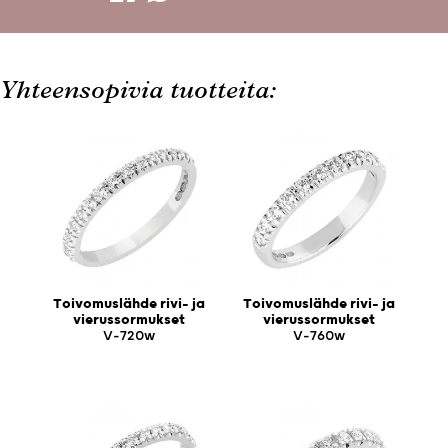
Yhteensopivia tuotteita:
Toivomuslähde rivi- ja
Toivomuslähde rivi- ja
vierussormukset
vierussormukset
V-720w
V-760w