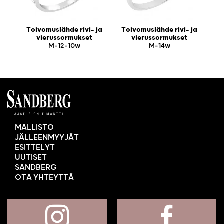
Toivomuslähde rivi- ja
Toivomuslähde rivi- ja
vierussormukset
vierussormukset
M-12-10w
M-14w
MALLISTO
JÄLLEENMYYJÄT
ESITTELYT
UUTISET
SANDBERG
OTA YHTEYTTÄ