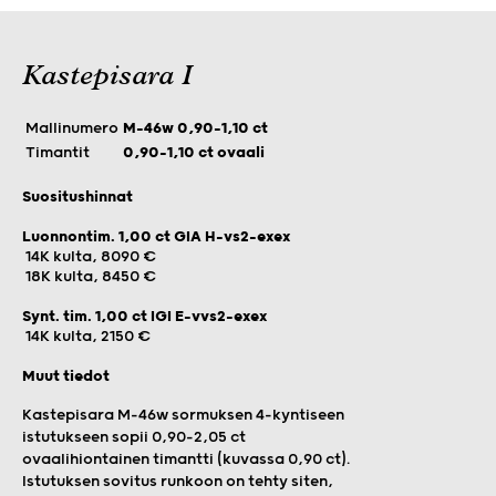
Kastepisara I
Mallinumero
M-46w 0,90-1,10 ct
Timantit
0,90–1,10 ct ovaali
Suositushinnat
Luonnontim. 1,00 ct GIA H-vs2-exex
14K kulta, 8090 €
18K kulta, 8450 €
Synt. tim. 1,00 ct IGI E-vvs2-exex
14K kulta, 2150 €
Muut tiedot
Kastepisara M-46w sormuksen 4-kyntiseen
istutukseen sopii 0,90–2,05 ct
ovaalihiontainen timantti (kuvassa 0,90 ct).
Istutuksen sovitus runkoon on tehty siten,