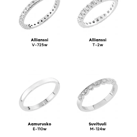
Allianssi
Allianssi
V-725w
T-2w
Aamurusko
Suvituuli
E-110w
M-124w