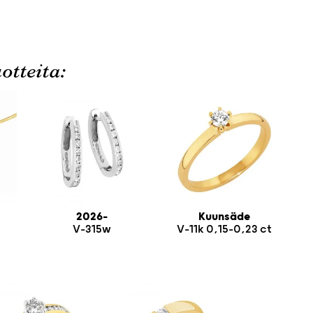
otteita:
2026-
Kuunsäde
V-315w
V-11k 0,15-0,23 ct