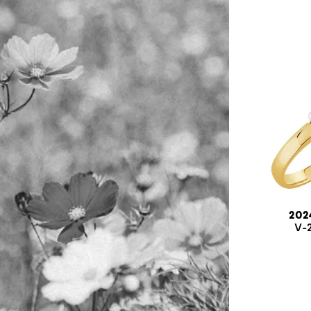
202
V-