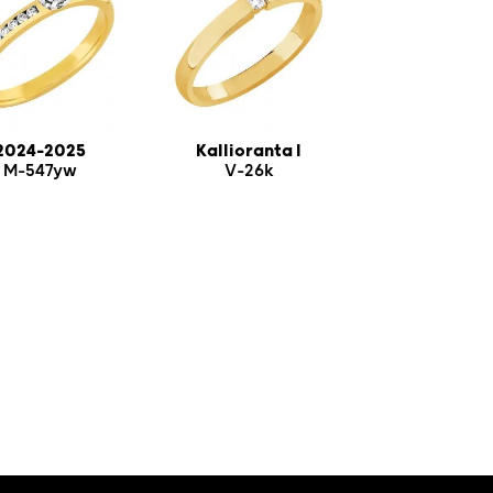
2024-2025
Kallioranta I
M-547yw
V-26k