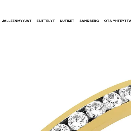
JÄLLEENMYYJÄT
ESITTELYT
UUTISET
SANDBERG
OTA YHTEYTT