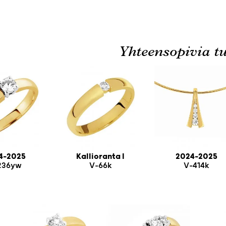
Yhteensopivia tu
4-2025
Kallioranta I
2024-2025
236yw
V-66k
V-414k