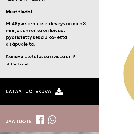
14K kulta, 1440 €
Muut tiedot
M-48yw sormuksen leveys on noin 3
mm ja sen r
unko on loivasti
pyöristetty sekä ulko- että
sisäpuolelta.
Kanavaistutetussa rivissä on 9
timanttia.
LATAA TUOTEKUVA
JAA TUOTE