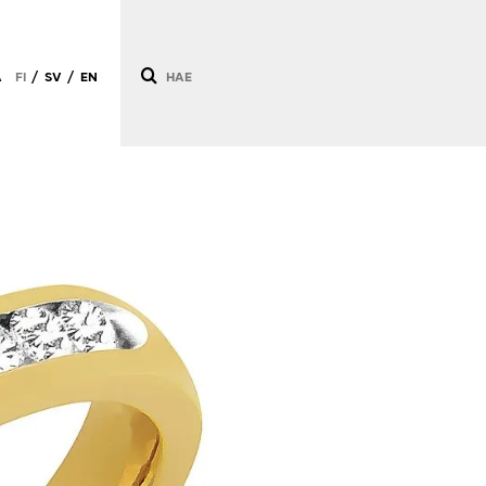
Ä
FI
SV
EN
/
/