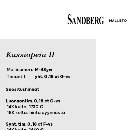
MALLISTO
Kassiopeia II
Mallinumero
M-48yw
Timantit
yht. 0,18 ct G-vs
Suositushinnat
Luonnontim. 0,18 ct G-vs
14K kulta, 1730 €
18K kulta, hinta pyynnöstä
Synt. tim. 0,18 ct F-vs