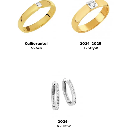
Kallioranta I
2024-2025
V-66k
T-50yw
2026-
V-315w