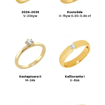
2024-2025
Kuunsäde
V-236yw
V-15yw 0,30-0,46 ct
Kastepisara II
Kallioranta I
M-34k
V-86k