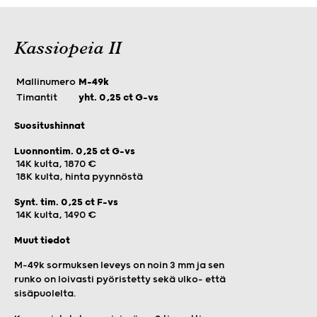
Kassiopeia II
Mallinumero
M-49k
Timantit
yht. 0,25 ct G-vs
Suositushinnat
Luonnontim. 0,25 ct G-vs
14K kulta, 1870 €
18K kulta, hinta pyynnöstä
Synt. tim. 0,25 ct F-vs
14K kulta, 1490 €
Muut tiedot
M-49k sormuksen leveys on noin 3 mm ja sen
r
unko on loivasti pyöristetty sekä ulko- että
sisäpuolelta.