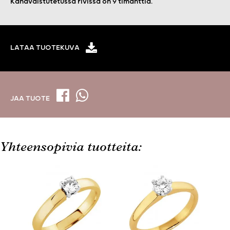
Kanavaistutetussa rivissä on 9 timanttia.
LATAA TUOTEKUVA
JAA TUOTE
Yhteensopivia tuotteita: