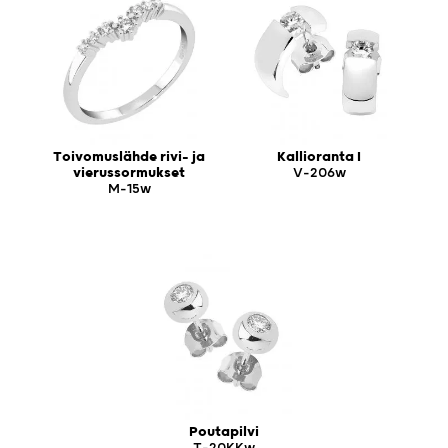
Toivomuslähde rivi- ja
Kallioranta I
vierussormukset
V-206w
M-15w
Poutapilvi