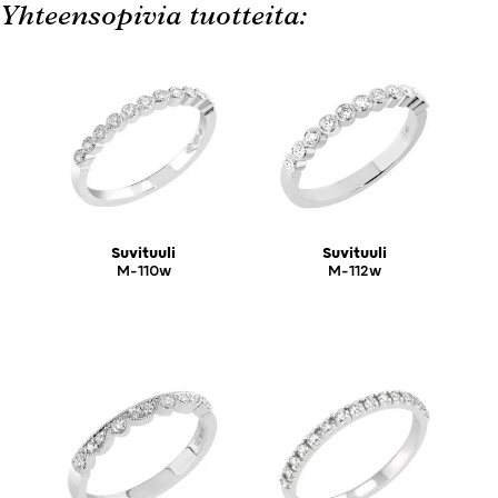
Yhteensopivia tuotteita:
Suvituuli
Suvituuli
M-110w
M-112w