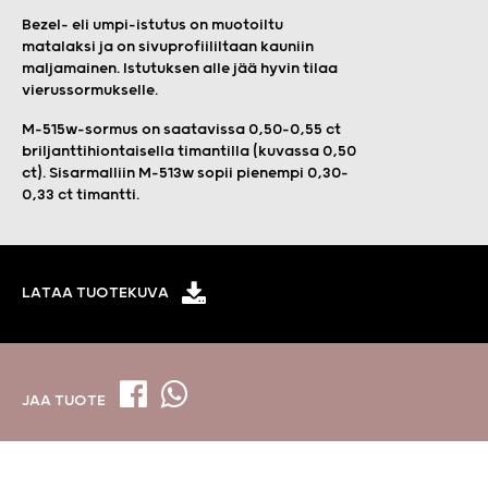
Bezel- eli umpi-istutus on muotoiltu
matalaksi ja on sivuprofiililtaan kauniin
maljamainen. Istutuksen alle jää hyvin tilaa
vierussormukselle.
M-515w-sormus on saatavissa 0,50-0,55 ct
briljanttihiontaisella timantilla (kuvassa 0,50
ct). Sisarmalliin M-513w sopii pienempi 0,30-
0,33 ct timantti.
LATAA TUOTEKUVA
JAA TUOTE