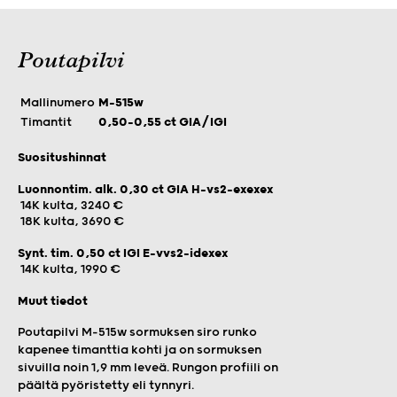
Poutapilvi
Mallinumero
M-515w
Timantit
0,50-0,55 ct GIA/IGI
Suositushinnat
Luonnontim. alk. 0,30 ct GIA H-vs2-exexex
14K kulta, 3240 €
18K kulta, 3690 €
Synt. tim. 0,50 ct IGI E-vvs2-idexex
14K kulta, 1990 €
Muut tiedot
Poutapilvi M-515w sormuksen siro runko
kapenee timanttia kohti ja on sormuksen
sivuilla noin 1,9 mm leveä. Rungon profiili on
päältä pyöristetty eli tynnyri.