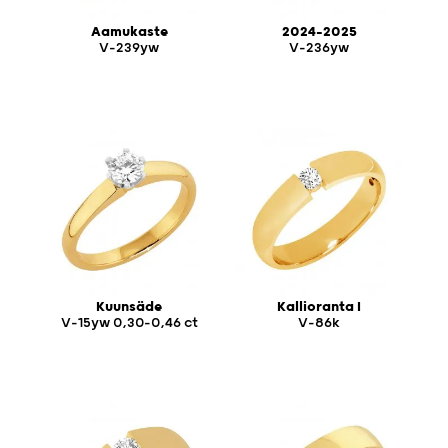
Aamukaste
2024-2025
V-239yw
V-236yw
Kuunsäde
Kallioranta I
V-15yw 0,30-0,46 ct
V-86k