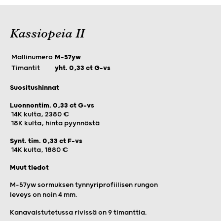
Kassiopeia II
Mallinumero
M-57yw
Timantit
yht. 0,33 ct G-vs
Suositushinnat
Luonnontim. 0,33 ct G-vs
14K kulta, 2380 €
18K kulta, hinta pyynnöstä
Synt. tim. 0,33 ct F-vs
14K kulta, 1880 €
Muut tiedot
M-57yw sormuksen tynnyriprofiilisen rungon
leveys on noin 4 mm.
Kanavaistutetussa rivissä on 9 timanttia.