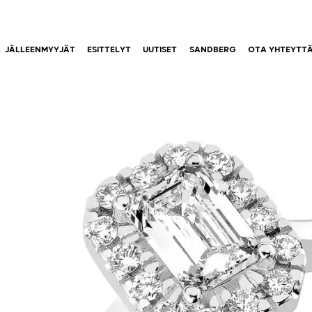
JÄLLEENMYYJÄT
ESITTELYT
UUTISET
SANDBERG
OTA YHTEYTT