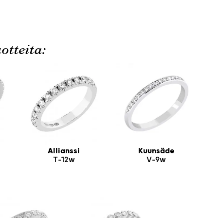
otteita:
Allianssi
Kuunsäde
T-12w
V-9w