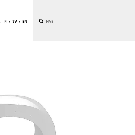
Ä
FI
SV
EN
/
/