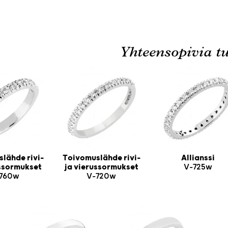
Yhteensopivia tu
lähde rivi-
Toivomuslähde rivi-
Allianssi
ussormukset
ja vierussormukset
V-725w
760w
V-720w