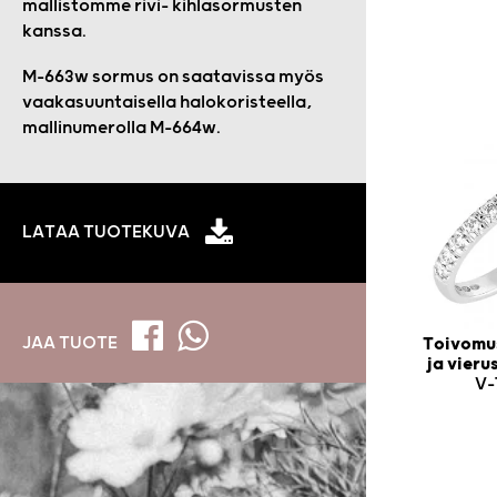
mallistomme rivi- kihlasormusten
kanssa.
M-663w sormus on saatavissa myös
vaakasuuntaisella halokoristeella,
mallinumerolla M-664w.
LATAA TUOTEKUVA
JAA TUOTE
Toivomus
ja vier
V-