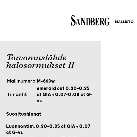
MALLISTO
Toivomuslähde
halosormukset II
Mallinumero
M-663w
emerald cut 0,30–0,35
Timantit
ct GIA + 0,07–0,08 ct G-
vs
Suositushinnat
Luonnontim. 0,30-0,35 ct GIA + 0,07
ct G-vs