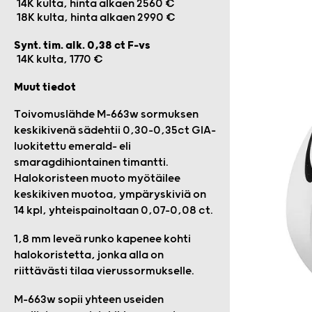
14K kulta, hinta alkaen 2560 €
18K kulta, hinta alkaen 2990 €
Synt. tim. alk. 0,38 ct F-vs
14K kulta, 1770 €
Muut tiedot
Toivomuslähde M-663w sormuksen
keskikivenä sädehtii 0,30-0,35ct GIA-
luokitettu emerald- eli
smaragdihiontainen timantti.
Halokoristeen muoto myötäilee
keskikiven muotoa, ympäryskiviä on
14 kpl, yhteispainoltaan 0,07–0,08 ct.
1,8 mm leveä runko kapenee kohti
halokoristetta, jonka alla on
riittävästi tilaa vierussormukselle.
M-663w sopii yhteen useiden