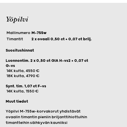
Yöpilvi
Mallinumero
M-755w
Timantit
2 x ovaali 0,50 ct + 0,07 ct brilj.
Suositushinnat
Luonnontim. 2 x 0,50 ct GIA H-vs2 + 0,07 ct
G-vs
14K kulta, 4550 €
18K kulta, 4790 €
Synt. tim. 1,07 ct F-vs
14K kulta, 1550 €
Muut tiedot
Yöpilvi M-755w-korvakorut yhdistävät
ovaalin timantin pieniin briljanttihiottuihin
timantteihin säihkyvän kauniiksi