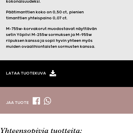
kokonaisuudeksi.
Päätimanttien koko on 0,50 ct, pienien
timanttien yhteispaino 0,07 ct.
M-755w-korvakorut muodostavat näyttävän
setin Yöpilvi M-255w sormuksen ja M-955w
riipuksen kanssa ja sopii hyvin yhteen myös
muiden ovaalihiontaisten sormusten kanssa.
LATAA TUOTEKUVA
JAA TUOTE
Yhteensopivia tuotteita: