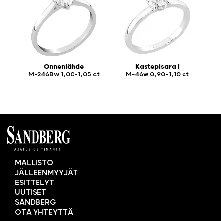
Onnenlähde
Kastepisara I
M-246Bw 1,00-1,05 ct
M-46w 0,90-1,10 ct
MALLISTO
JÄLLEENMYYJÄT
ESITTELYT
UUTISET
SANDBERG
OTA YHTEYTTÄ