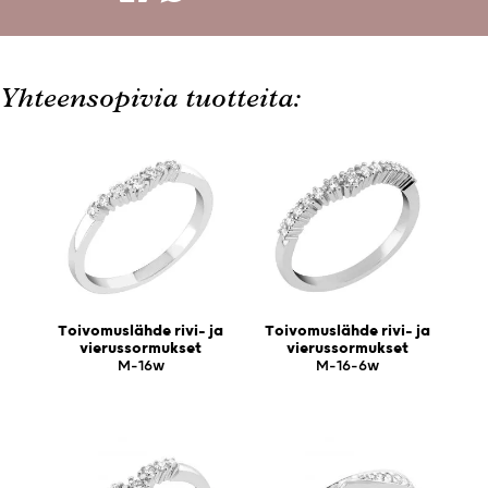
Yhteensopivia tuotteita:
Toivomuslähde rivi- ja
Toivomuslähde rivi- ja
vierussormukset
vierussormukset
M-16w
M-16-6w