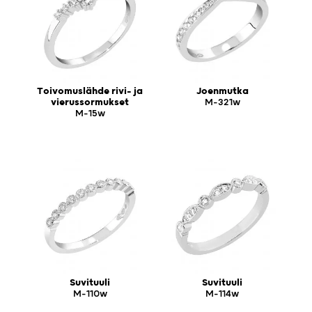
Toivomuslähde rivi- ja
Joenmutka
vierussormukset
M-321w
M-15w
Suvituuli
Suvituuli
M-110w
M-114w