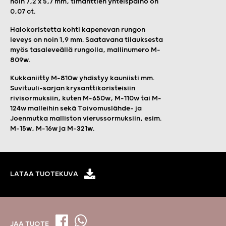
noin 7,2 x 5,7 mm, timanttien yhteispaino on
0,07 ct.
Halokoristetta kohti kapenevan rungon
leveys on noin 1,9 mm. Saatavana tilauksesta
myös tasaleveällä rungolla, mallinumero M-
809w.
Kukkaniitty M-810w yhdistyy kauniisti mm.
Suvituuli-sarjan krysanttikoristeisiin
rivisormuksiin, kuten M-650w, M-110w tai M-
124w malleihin sekä Toivomuslähde- ja
Joenmutka malliston vierussormuksiin, esim.
M-15w, M-16w ja M-321w.
LATAA TUOTEKUVA
JAA TUOTE