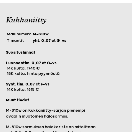
Kukkaniitty
Mallinumero
M-810w
Timantit
yht. 0,07 ct G-vs
Suositushinnat
Luonnontim. 0,07 ct G-vs
14K kulta, 1740 €
18K kulta, hinta pyynnöstä
Synt. tim. 0,07 ct F-vs
14K kulta, 1615 €
Muut tiedot
M-810w on Kukkaniitty-sarjan pienempi
ovaalin muotoinen halosormus.
M-810w sormuksen halokoriste on mitoiltaan