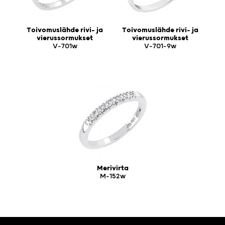
Toivomuslähde rivi- ja
Toivomuslähde rivi- ja
vierussormukset
vierussormukset
V-701w
V-701-9w
Merivirta
M-152w