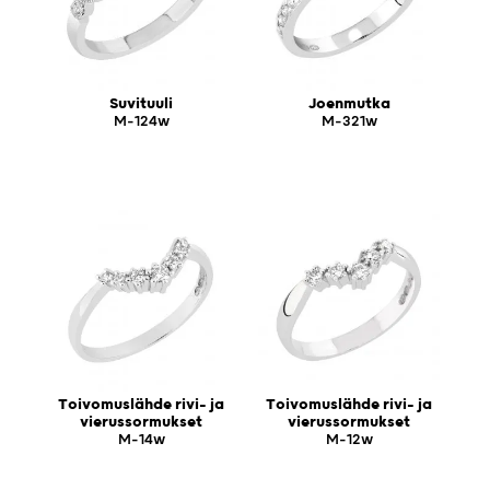
Suvituuli
Joenmutka
M-124w
M-321w
Toivomuslähde rivi- ja
Toivomuslähde rivi- ja
vierussormukset
vierussormukset
M-14w
M-12w