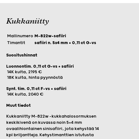
Kukkaniitty
Mallinumero
M-822w-safiiri
Timantit
safiiri n. 5x4 mm + 0,11 ct G-vs
Suositushinnat
Luonnontim. 0,11 ct G-vs + safiiri
14K kulta, 2195 €
18K kulta, hinta pyynnöstä
Synt. tim. 0,11 ct F-vs + safiiri
14K kulta, 2040 €
Muut tiedot
Kukkaniitty M-822w -kukkahalosormuksen
keskikivenä on kuvassa noin 5×4 mm
ovaalihiontainen sinisafiiri, jota kehystää 14
kpl briljantteja. Kehystimanttien istutusta