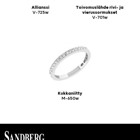
Allianssi
Toivomuslähde rivi- ja
V-725w
vierussormukset
V-701w
Kukkaniitty
M-650w