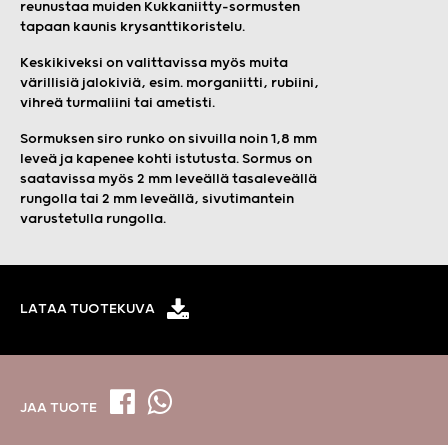
reunustaa muiden Kukkaniitty-sormusten
tapaan kaunis krysanttikoristelu.
Keskikiveksi on valittavissa myös muita
värillisiä jalokiviä, esim. morganiitti, rubiini,
vihreä turmaliini tai ametisti.
Sormuksen siro runko on sivuilla noin 1,8 mm
leveä ja kapenee kohti istutusta. Sormus on
saatavissa myös 2 mm leveällä tasaleveällä
rungolla tai 2 mm leveällä, sivutimantein
varustetulla rungolla.
LATAA TUOTEKUVA
JAA TUOTE