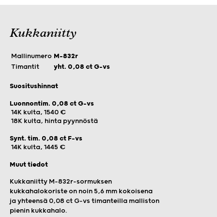
Kukkaniitty
Mallinumero
M-832r
Timantit
yht. 0,08 ct G-vs
Suositushinnat
Luonnontim. 0,08 ct G-vs
14K kulta, 1540 €
18K kulta, hinta pyynnöstä
Synt. tim. 0,08 ct F-vs
14K kulta, 1445 €
Muut tiedot
Kukkaniitty M-832r-sormuksen
kukkahalokoriste on noin 5,6 mm kokoisena
ja yhteensä 0,08 ct G-vs timanteilla malliston
pienin kukkahalo.