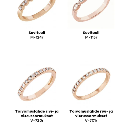
Suvituuli
Suvituuli
M-124r
M-115r
Toivomuslähde rivi- ja
Toivomuslähde rivi- ja
vierussormukset
vierussormukset
V-720r
V-701r