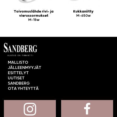
Toivomuslähde rivi- ja
Kukkaniitty
vierussormukset
M-650w
M-15w
MALLISTO
JÄLLEENMYYJÄT
ESITTELYT
UUTISET
SANDBERG
OTA YHTEYTTÄ