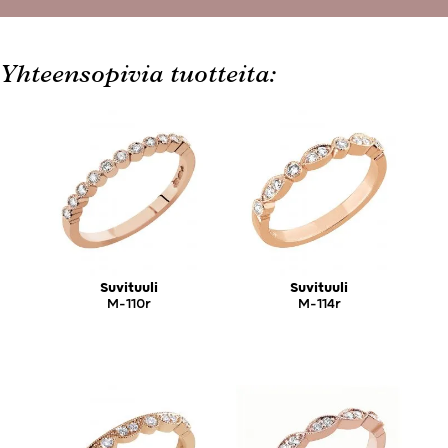
Yhteensopivia tuotteita:
Suvituuli
Suvituuli
M-110r
M-114r