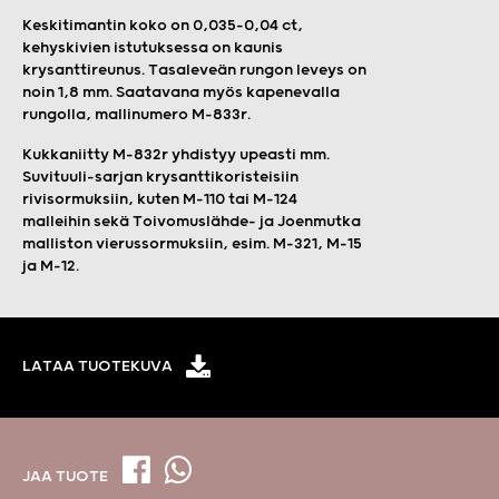
Keskitimantin koko on 0,035–0,04 ct,
kehyskivien istutuksessa on kaunis
krysanttireunus. Tasaleveän rungon leveys on
noin 1,8 mm. Saatavana myös kapenevalla
rungolla, mallinumero M-833r.
Kukkaniitty M-832r yhdistyy upeasti mm.
Suvituuli-sarjan krysanttikoristeisiin
rivisormuksiin, kuten M-110 tai M-124
malleihin sekä Toivomuslähde- ja Joenmutka
malliston vierussormuksiin, esim. M-321, M-15
ja M-12.
LATAA TUOTEKUVA
JAA TUOTE