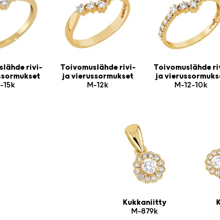
lähde rivi-
Toivomuslähde rivi-
Toivomuslähde ri
ussormukset
ja vierussormukset
ja vierussormuks
-15k
M-12k
M-12-10k
Kukkaniitty
K
M-879k