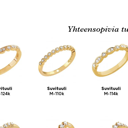
Yhteensopivia tu
ituuli
Suvituuli
Suvituuli
-124k
M-110k
M-114k