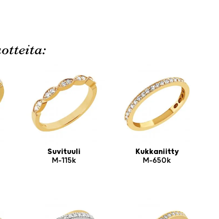
otteita:
Suvituuli
Kukkaniitty
M-115k
M-650k