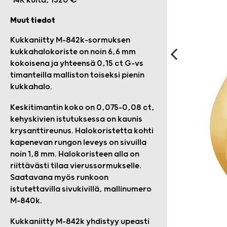
14K kulta, 1520 €
Muut tiedot
Kukkaniitty M-842k-sormuksen
kukkahalokoriste on noin 6,6 mm
kokoisena ja yhteensä 0,15 ct G-vs
timanteilla malliston toiseksi pienin
kukkahalo.
Keskitimantin koko on 0,075–0,08 ct,
kehyskivien istutuksessa on kaunis
krysanttireunus. Halokoristetta kohti
kapenevan rungon leveys on sivuilla
noin 1,8 mm. Halokoristeen alla on
riittävästi tilaa vierussormukselle.
Saatavana myös runkoon
istutettavilla sivukivillä, mallinumero
M-840k.
Kukkaniitty M-842k yhdistyy upeasti