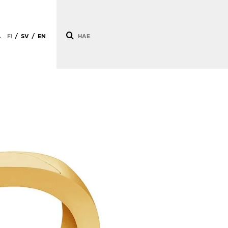
Ä
FI
SV
EN
/
/