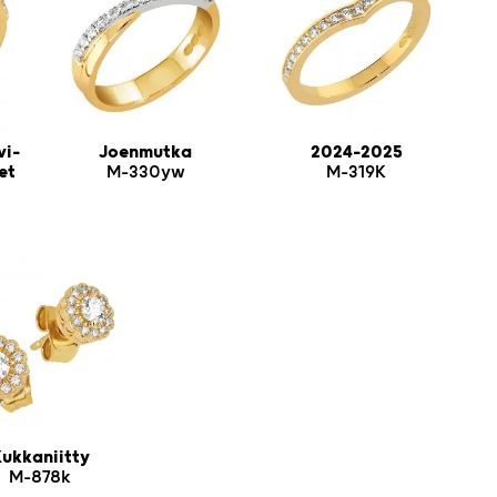
vi-
Joenmutka
2024-2025
et
M-330yw
M-319K
ukkaniitty
M-878k