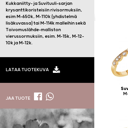
Kukkaniitty- ja Suvituuli-sarjan
krysanttikoristeisiin rivisormuksiin,
esim M-650k, M-110k (yhdistelmä
lisäkuvassa) tai M-114k malleihin sekä
Toivomuslähde-malliston
vierussormuksiin, esim. M-15k, M-12-
10k ja M-12k.
LATAA TUOTEKUVA
Suv
M
JAA TUOTE