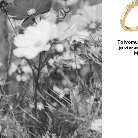
Toivomus
ja vier
M