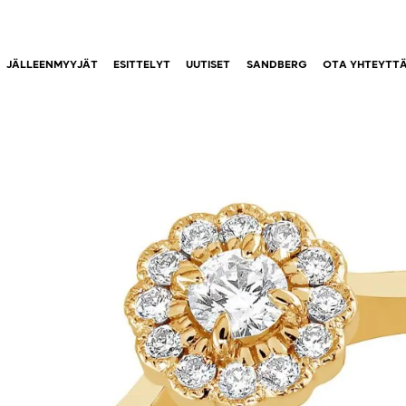
JÄLLEENMYYJÄT
ESITTELYT
UUTISET
SANDBERG
OTA YHTEYTT