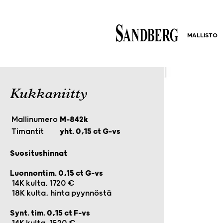
MALLISTO
Kukkaniitty
Mallinumero
M-842k
Timantit
yht. 0,15 ct G-vs
Suositushinnat
Luonnontim. 0,15 ct G-vs
14K kulta, 1720 €
18K kulta, hinta pyynnöstä
Synt. tim. 0,15 ct F-vs