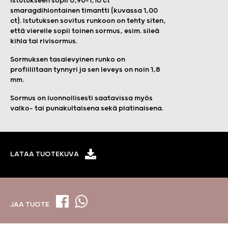
istutukseen sopii 0,90–1,10 ct
smaragdihiontainen timantti (kuvassa 1,00
ct). Istutuksen sovitus runkoon on tehty siten,
että vierelle sopii toinen sormus, esim. sileä
kihla tai rivisormus.
Sormuksen tasalevyinen runko on
profiililtaan tynnyri ja sen leveys on noin 1,8
mm.
Sormus on luonnollisesti saatavissa myös
valko- tai punakultaisena sekä platinaisena.
LATAA TUOTEKUVA
JAA TUOTE