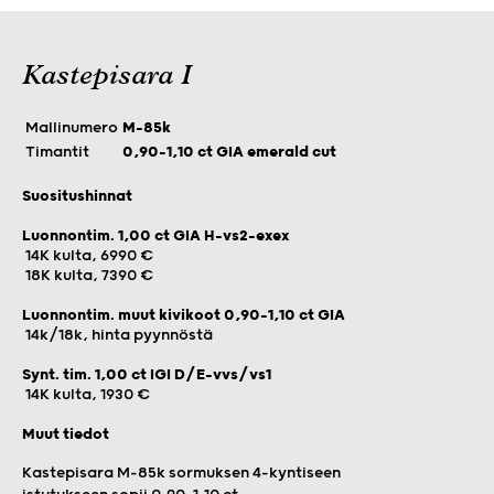
Kastepisara I
Mallinumero
M-85k
Timantit
0,90–1,10 ct GIA emerald cut
Suositushinnat
Luonnontim. 1,00 ct GIA H-vs2-exex
14K kulta, 6990 €
18K kulta, 7390 €
Luonnontim. muut kivikoot 0,90-1,10 ct GIA
14k/18k, hinta pyynnöstä
Synt. tim. 1,00 ct IGI D/E-vvs/vs1
14K kulta, 1930 €
Muut tiedot
Kastepisara M-85k sormuksen 4-kyntiseen