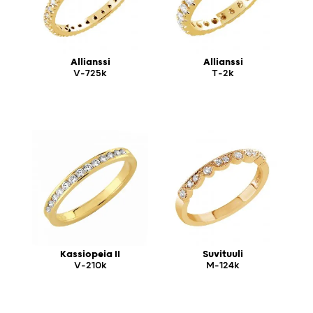
Allianssi
Allianssi
V-725k
T-2k
Kassiopeia II
Suvituuli
V-210k
M-124k