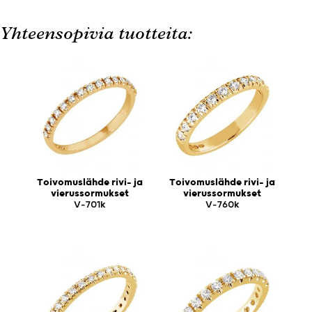
Yhteensopivia tuotteita:
Toivomuslähde rivi- ja
Toivomuslähde rivi- ja
vierussormukset
vierussormukset
V-701k
V-760k