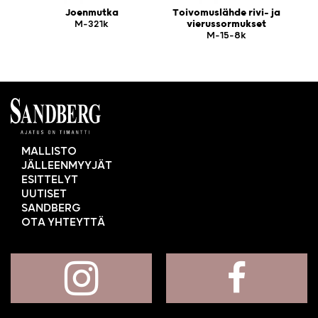
Joenmutka
Toivomuslähde rivi- ja
M-321k
vierussormukset
M-15-8k
MALLISTO
JÄLLEENMYYJÄT
ESITTELYT
UUTISET
SANDBERG
OTA YHTEYTTÄ