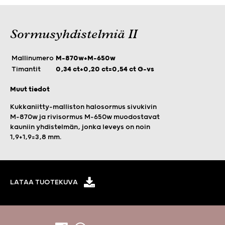
Sormusyhdistelmiä II
Mallinumero
M-870w+M-650w
Timantit
0,34 ct+0,20 ct=0,54 ct G-vs
Muut tiedot
Kukkaniitty-malliston halosormus sivukivin
M-870w ja rivisormus M-650w muodostavat
kauniin yhdistelmän, jonka leveys on noin
1,9+1,9=3,8 mm.
LATAA TUOTEKUVA