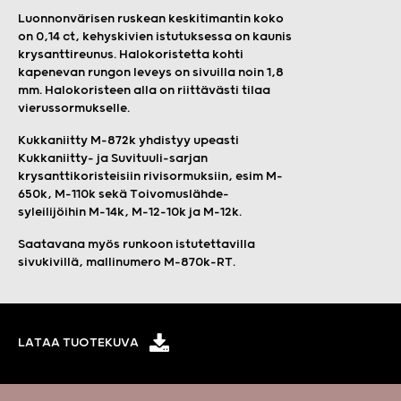
Luonnonvärisen ruskean keskitimantin koko
on 0,14 ct, kehyskivien istutuksessa on kaunis
krysanttireunus. Halokoristetta kohti
kapenevan rungon leveys on sivuilla noin 1,8
mm. Halokoristeen alla on riittävästi tilaa
vierussormukselle.
Kukkaniitty M-872k yhdistyy upeasti
Kukkaniitty- ja Suvituuli-sarjan
krysanttikoristeisiin rivisormuksiin, esim M-
650k, M-110k sekä Toivomuslähde-
syleilijöihin M-14k, M-12-10k ja M-12k.
Saatavana myös runkoon istutettavilla
sivukivillä, mallinumero M-870k-RT.
LATAA TUOTEKUVA