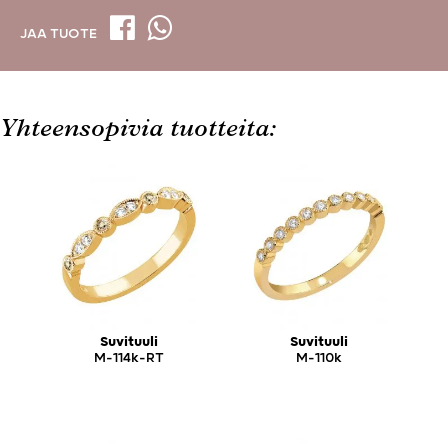
JAA TUOTE
Yhteensopivia tuotteita:
Suvituuli
Suvituuli
M-114k-RT
M-110k