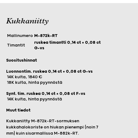
Kukkaniitty
Mallinumero
M-872k-RT
ruskea timantti 0,14 ct + 0,08 ct
Timantit
G-vs
Suositushinnat
Luonnontim. ruskea 0,14 ct + 0,08 ct G-vs
14K kulta, 1840 €
18K kulta, hinta pyynnöstä
Synt. tim. ruskea 0,14 ct + 0,08 ct F-vs
14K kulta, hinta pyynnöstä
Muut tiedot
Kukkaniitty M-872k-RT-sormuksen
kukkahalokoriste on hiukan pienempi (noin 7
mm) kuin sisarmallissa M-882k-RT.