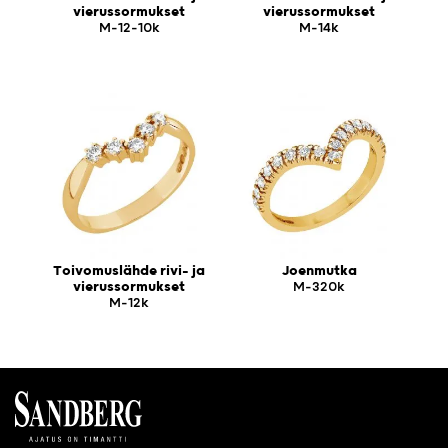
vierussormukset
vierussormukset
M-12-10k
M-14k
Toivomuslähde rivi- ja
Joenmutka
vierussormukset
M-320k
M-12k