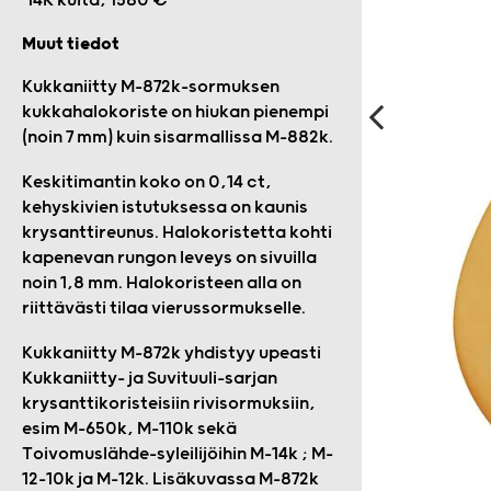
14K kulta, 1580 €
Muut tiedot
Kukkaniitty M-872k-sormuksen
kukkahalokoriste on hiukan pienempi
(noin 7 mm) kuin sisarmallissa M-882k.
Keskitimantin koko on 0,14 ct,
kehyskivien istutuksessa on kaunis
krysanttireunus. Halokoristetta kohti
kapenevan rungon leveys on sivuilla
noin 1,8 mm. Halokoristeen alla on
riittävästi tilaa vierussormukselle.
Kukkaniitty M-872k yhdistyy upeasti
Kukkaniitty- ja Suvituuli-sarjan
krysanttikoristeisiin rivisormuksiin,
esim M-650k, M-110k sekä
Toivomuslähde-syleilijöihin M-14k ; M-
12-10k ja M-12k. Lisäkuvassa M-872k