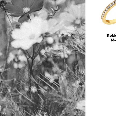
Kukk
M-