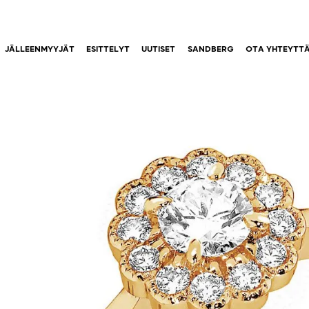
JÄLLEENMYYJÄT
ESITTELYT
UUTISET
SANDBERG
OTA YHTEYTT