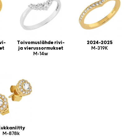
vi-
Toivomuslähde rivi-
2024-2025
et
ja vierussormukset
M-319K
M-14w
ukkaniitty
M-878k