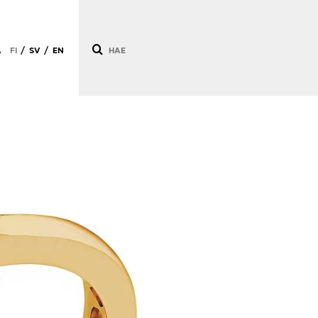
Ä
FI
SV
EN
/
/