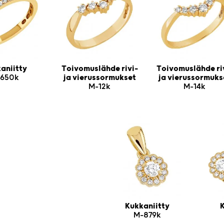
aniitty
Toivomuslähde rivi-
Toivomuslähde ri
650k
ja vierussormukset
ja vierussormuks
M-12k
M-14k
Kukkaniitty
K
M-879k