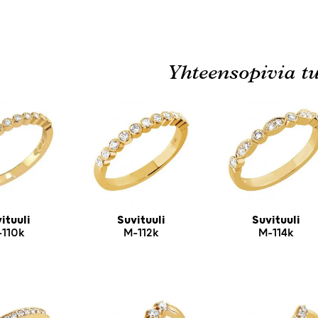
Yhteensopivia tu
ituuli
Suvituuli
Suvituuli
-110k
M-112k
M-114k