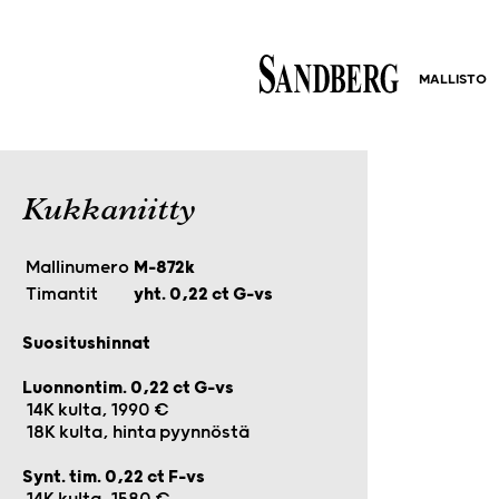
MALLISTO
Kukkaniitty
Mallinumero
M-872k
Timantit
yht. 0,22 ct G-vs
Suositushinnat
Luonnontim. 0,22 ct G-vs
14K kulta, 1990 €
18K kulta, hinta pyynnöstä
Synt. tim. 0,22 ct F-vs