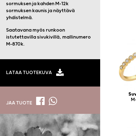
sormuksen ja kahden M-12k
sormuksen kaunis ja näyttävä
yhdistelmä.
Saatavana myös runkoon
istutettavilla sivukivillä, mallinumero
M-870k.
LATAA TUOTEKUVA
Suv
M
JAA TUOTE