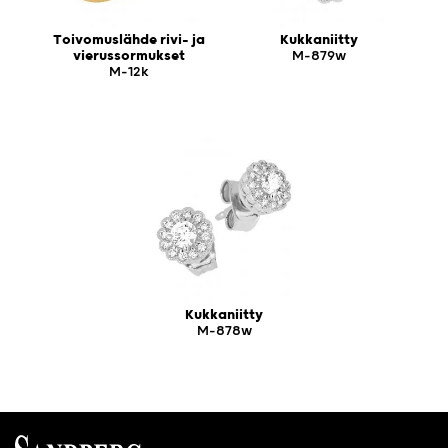
Toivomuslähde rivi- ja
Kukkaniitty
vierussormukset
M-879w
M-12k
Kukkaniitty
M-878w