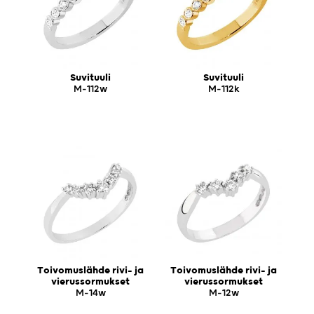
Suvituuli
Suvituuli
M-112w
M-112k
Toivomuslähde rivi- ja
Toivomuslähde rivi- ja
vierussormukset
vierussormukset
M-14w
M-12w