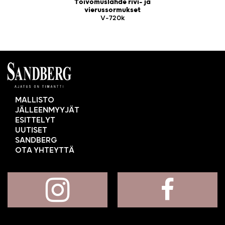
Toivomuslähde rivi- ja
vierussormukset
V-720k
MALLISTO
JÄLLEENMYYJÄT
ESITTELYT
UUTISET
SANDBERG
OTA YHTEYTTÄ