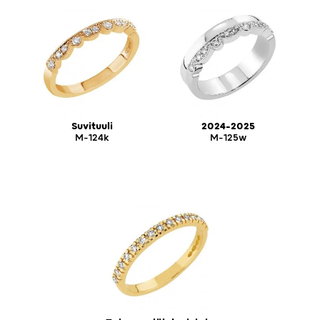
Suvituuli
2024-2025
M-124k
M-125w