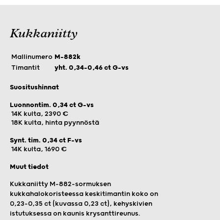
Kukkaniitty
Mallinumero
M-882k
Timantit
yht. 0,34–0,46 ct G-vs
Suositushinnat
Luonnontim. 0,34 ct G-vs
14K kulta, 2390 €
18K kulta, hinta pyynnöstä
Synt. tim. 0,34 ct F-vs
14K kulta, 1690 €
Muut tiedot
Kukkaniitty M-882-sormuksen
kukkahalokoristeessa keskitimantin koko on
0,23–0,35 ct (kuvassa 0,23 ct), kehyskivien
istutuksessa on kaunis krysanttireunus.