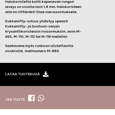
Halokoristetta kohti kapenevan rungon
leveys on sivuilla noin 1,8 mm. Halokoristeen
alla on riittävästi tilaa vierussormukselle.
Kukkaniitty-uutuus yhdistyy upeasti
Kukkaniitty- ja Suvituuli-sarjan
krysanttikoristeisiin rivisormuksiin, esim M-
650, M-110, M-112 tai M-114 malleihin
Saatavana myös runkoon istutettavilla
sivukivillä, mallinumero M-880.
LATAA TUOTEKUVA
JAA TUOTE