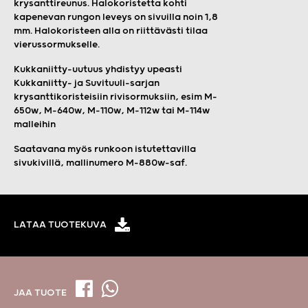
krysanttireunus. Halokoristetta kohti
kapenevan rungon leveys on sivuilla noin 1,8
mm. Halokoristeen alla on riittävästi tilaa
vierussormukselle.
Kukkaniitty-uutuus yhdistyy upeasti
Kukkaniitty- ja Suvituuli-sarjan
krysanttikoristeisiin rivisormuksiin, esim M-
650w, M-640w, M-110w, M-112w tai M-114w
malleihin
Saatavana myös runkoon istutettavilla
sivukivillä, mallinumero M-880w-saf.
LATAA TUOTEKUVA
JAA TUOTE