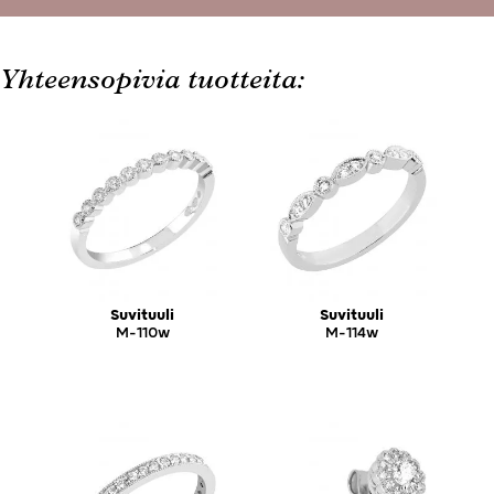
Yhteensopivia tuotteita:
Suvituuli
Suvituuli
M-110w
M-114w