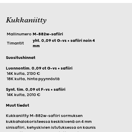
Kukkaniitty
Mallinumero
M-882w-safiiri
yht. 0,09 ct G-vs + safiiri noin 4
Timantit
mm
Suositushinnat
Luonnontim. 0,09 ct G-vs + safiiri
14K kulta, 2130 €
18K kulta, hinta pyynnöstä
Synt. tim. 0,09 ct F-vs + safiiri
14K kulta, 2010 €
Muut tiedot
Kukkaniitty M-882w-safiiri sormuksen
kukkahalokoristeessa keskikivenä on 4 mm
sinisafiiri, kehyskivien istutuksessa on kaunis