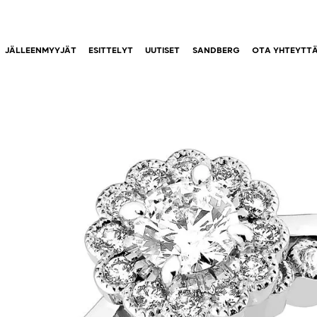
JÄLLEENMYYJÄT
ESITTELYT
UUTISET
SANDBERG
OTA YHTEYTT