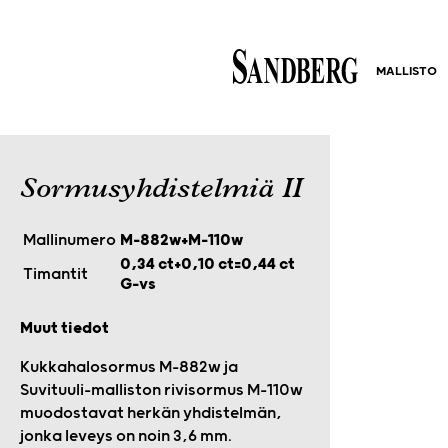
MALLISTO
Sormusyhdistelmiä II
Mallinumero
M-882w+M-110w
0,34 ct+0,10 ct=0,44 ct
Timantit
G-vs
Muut tiedot
Kukkahalosormus M-882w ja
Suvituuli-malliston rivisormus M-110w
muodostavat herkän yhdistelmän,
jonka leveys on noin 3,6 mm.