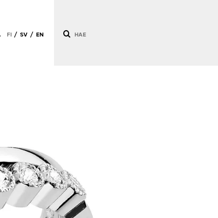
Ä
FI
SV
EN
/
/