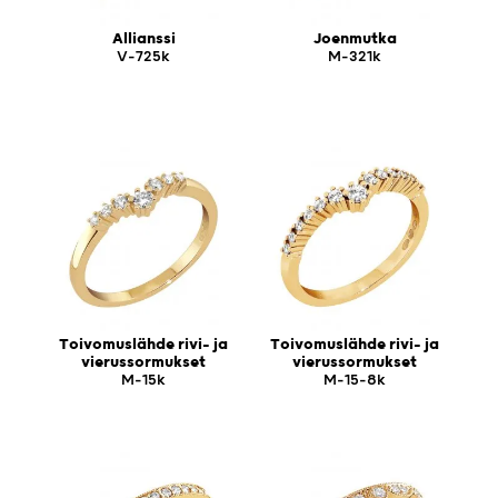
Allianssi
Joenmutka
V-725k
M-321k
Toivomuslähde rivi- ja
Toivomuslähde rivi- ja
vierussormukset
vierussormukset
M-15k
M-15-8k