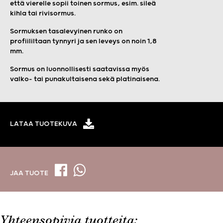
että vierelle sopii toinen sormus, esim. sileä
kihla tai rivisormus.
Sormuksen tasalevyinen runko on
profiililtaan tynnyri ja sen leveys on noin 1,8
mm.
Sormus on luonnollisesti saatavissa myös
valko- tai punakultaisena sekä platinaisena.
LATAA TUOTEKUVA
JAA TUOTE
Yhteensopivia tuotteita: