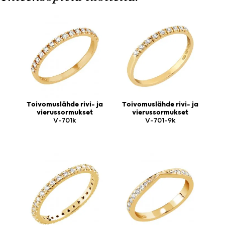
Toivomuslähde rivi- ja
Toivomuslähde rivi- ja
vierussormukset
vierussormukset
V-701k
V-701-9k