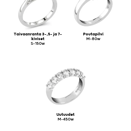
Taivaanranta 3-,5- ja 7-
Poutapilvi
kiviset
M-80w
S-150w
Uutuudet
M-450w