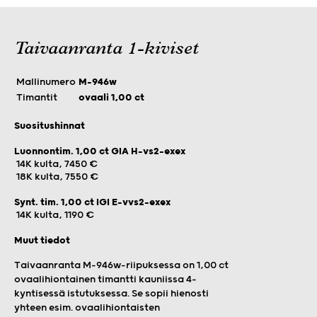
Taivaanranta 1-kiviset
Mallinumero
M-946w
Timantit
ovaali 1,00 ct
Suositushinnat
Luonnontim. 1,00 ct GIA H-vs2-exex
14K kulta, 7450 €
18K kulta, 7550 €
Synt. tim. 1,00 ct IGI E-vvs2-exex
14K kulta, 1190 €
Muut tiedot
Taivaanranta M-946w-riipuksessa on 1,00 ct
ovaalihiontainen timantti kauniissa 4-
kyntisessä istutuksessa. Se sopii hienosti
yhteen esim. ovaalihiontaisten