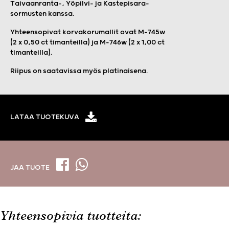
Taivaanranta-, Yöpilvi- ja Kastepisara-
sormusten kanssa.
Yhteensopivat korvakorumallit ovat M-745w
(2 x 0,50 ct timanteilla) ja M-746w (2 x 1,00 ct
timanteilla).
Riipus on saatavissa myös platinaisena.
LATAA TUOTEKUVA
JAA TUOTE
Yhteensopivia tuotteita: