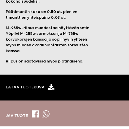
kokonaisuudeksi.
Päätimantin koko on 0,50 ct, pienien
timanttien yhteispaino 0,03 ct.
M-955w-riipus muodostaa näyttävän setin
Yöpilvi M-255w sormuksen ja M-755w
korvakorujen kanssa ja sopii hyvin yhteen
myös muiden ovaalihiontaisten sormusten
kanssa.
Riipus on saatavissa myös platinaisena.
LATAA TUOTEKUVA
JAA TUOTE