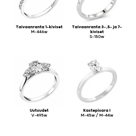
Taivaanranta 1-kiviset
Taivaanranta 3-,5- ja 7-
M-446w
kiviset
S-150w
Uutuudet
Kastepisara I
V-495w
M-45w / M-44w