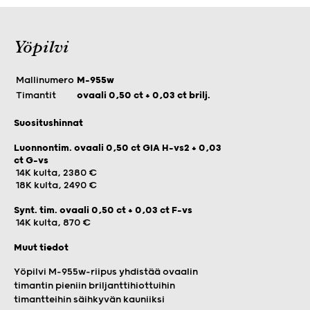
Yöpilvi
Mallinumero
M-955w
Timantit
ovaali 0,50 ct + 0,03 ct brilj.
Suositushinnat
Luonnontim. ovaali 0,50 ct GIA H-vs2 + 0,03
ct G-vs
14K kulta, 2380 €
18K kulta, 2490 €
Synt. tim. ovaali 0,50 ct + 0,03 ct F-vs
14K kulta, 870 €
Muut tiedot
Yöpilvi M-955w-riipus yhdistää ovaalin
timantin pieniin briljanttihiottuihin
timantteihin säihkyvän kauniiksi