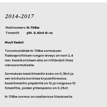
2014-2017
Mallinumero
N-70Bw
Timantit
yht. 0,43ct G-vs
Muut tiedot
Toivomuslähde N-70Bw sormuksen
flakkaprofiilisen rungon leveys on noin 2,4
mm. Keskikoristeen alla on riittävästi tilaa
vierussormukselle.
Sormuksen keskitimantin koko on 0,18ct ja
sen istutusta koristaa krysanttireunus.
Keskitimantin ympärillä on 12 ja rungossa 10
timanttia, joiden yhteispaino on 0,25ct.
N-70Bw sormus on saatavissa tilauksesta.