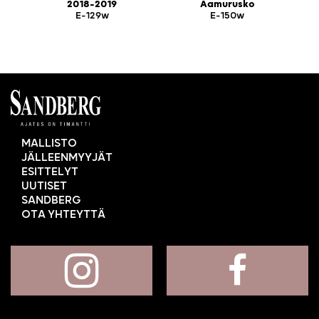
2018-2019
Aamurusko
E-129w
E-150w
MALLISTO
JÄLLEENMYYJÄT
ESITTELYT
UUTISET
SANDBERG
OTA YHTEYTTÄ