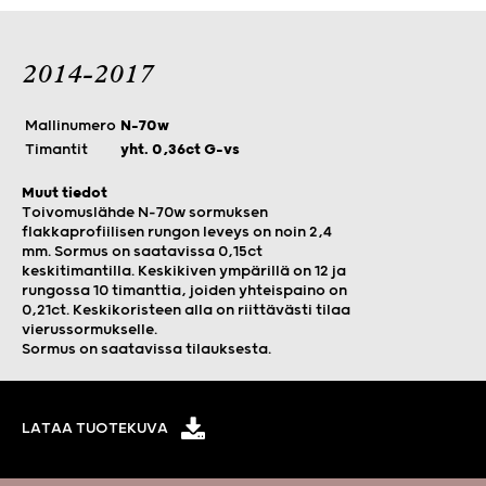
2014-2017
Mallinumero
N-70w
Timantit
yht. 0,36ct G-vs
Muut tiedot
Toivomuslähde N-70w sormuksen
flakkaprofiilisen rungon leveys on noin 2,4
mm. Sormus on saatavissa 0,15ct
keskitimantilla. Keskikiven ympärillä on 12 ja
rungossa 10 timanttia, joiden yhteispaino on
0,21ct. Keskikoristeen alla on riittävästi tilaa
vierussormukselle.
Sormus on saatavissa tilauksesta.
LATAA TUOTEKUVA