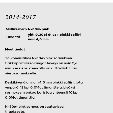
2014-2017
Mallinumero
N-80w-pink
yht. 0,30ct G-vs + pinkki safiiri
Timantit
noin 4,0 mm
Muut tiedot
Toivomuslähde N-80w-pink sormuksen
flakkaprofiilisen rungon leveys on noin 2,6
mm. Keskikoristeen alla on riittävästi tilaa
vierussormukselle.
Keskikivenä on noin 4,0 mm pinkki safiiri, jota
ympäröi 12 kpl 0,014ct timantteja. Lisäksi
sormuksen runkoa koristaa yhteensä 10 kpl
0,014ct timanttia.
N-80w-pink sormus on saatavissa
tilauksesta.