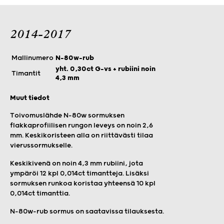
2014-2017
Mallinumero
N-80w-rub
yht. 0,30ct G-vs + rubiini noin
Timantit
4,3 mm
Muut tiedot
Toivomuslähde N-80w sormuksen
flakkaprofiilisen rungon leveys on noin 2,6
mm.
Keskikoristeen alla on riittävästi tilaa
vierussormukselle.
Keskikivenä on noin 4,3 mm rubiini, jota
ympäröi 12 kpl 0,014ct timantteja. Lisäksi
sormuksen runkoa koristaa yhteensä 10 kpl
0,014ct timanttia.
N-80w-rub sormus on saatavissa tilauksesta.