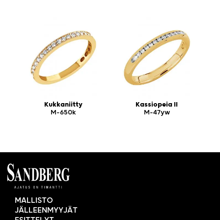
Kukkaniitty
Kassiopeia II
M-650k
M-47yw
MALLISTO
JÄLLEENMYYJÄT
ESITTELYT