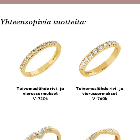
Yhteensopivia tuotteita:
Toivomuslähde rivi- ja
Toivomuslähde rivi- ja
vierussormukset
vierussormukset
V-720k
V-760k