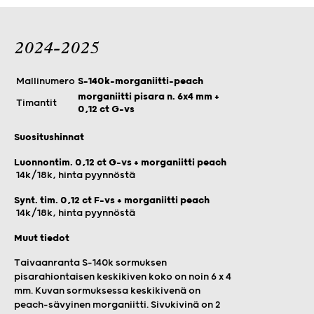
2024-2025
Mallinumero
S-140k-morganiitti-peach
morganiitti pisara n. 6x4 mm +
Timantit
0,12 ct G-vs
Suositushinnat
Luonnontim. 0,12 ct G-vs + morganiitti peach
14k/18k, hinta pyynnöstä
Synt. tim. 0,12 ct F-vs + morganiitti peach
14k/18k, hinta pyynnöstä
Muut tiedot
Taivaanranta S-140k sormuksen
pisarahiontaisen keskikiven koko on noin 6 x 4
mm. Kuvan sormuksessa keskikivenä on
peach-sävyinen morganiitti. Sivukivinä on 2