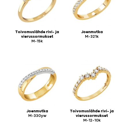
Toivomuslähde rivi- ja
Joenmutka
vierussormukset
M-321k
M-15k
Joenmutka
Toivomuslähde rivi- ja
M-330yw
vierussormukset
M-12-10k