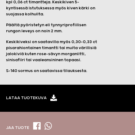
kpl 0,06 ct timantteja. Keskikiven 5-
kyntisessä istutuksessa myös kiven kärki on
suojassa kolhuilta.
Päältä pyöristetyn eli tynnyriprofiilisen
rungon leveys on noin 2 mm.
Keskikiveksi on saatavilla myös 0,30–0,33 ct
pisarahiontainen timantti tai muita värillisiä
jalokiviä kuten rose-sävyn morganiitti,
sinisafiiri tai vaaleansininen topaasi.
S-140 sormus on saatavissa tilauksesta.
LATAA TUOTEKUVA
JAA TUOTE