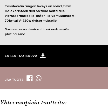
Tasaleveän rungon leveys on noin 1,7 mm.
Halokoristeen alla on tilaa matalalle
vierussormukselle, kuten Toivomuslähde V-
701w tai V-720w rivisormukselle.
Sormus on saatavissa tilauksesta myös
platinaisena.
LATAA TUOTEKUVA
JAA TUOTE
Yhteensopivia tuotteita: