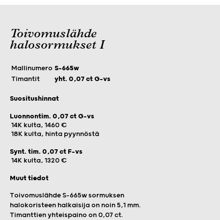
Toivomuslähde
halosormukset I
Mallinumero
S-665w
Timantit
yht. 0,07 ct G-vs
Suositushinnat
Luonnontim. 0,07 ct G-vs
14K kulta, 1460 €
18K kulta, hinta pyynnöstä
Synt. tim. 0,07 ct F-vs
14K kulta, 1320 €
Muut tiedot
Toivomuslähde S-665w sormuksen
halokoristeen halkaisija on noin 5,1 mm.
Timanttien yhteispaino on 0,07 ct.