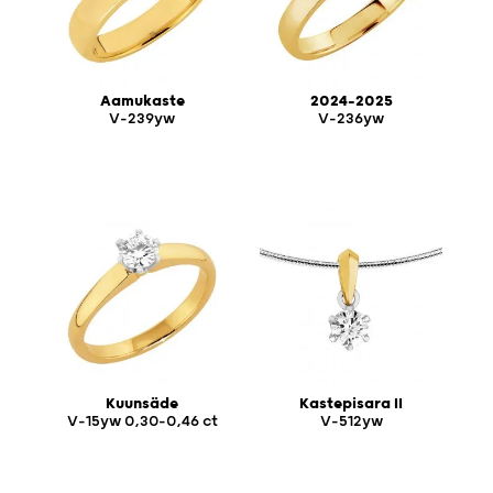
Aamukaste
2024-2025
V-239yw
V-236yw
Kuunsäde
Kastepisara II
V-15yw 0,30-0,46 ct
V-512yw