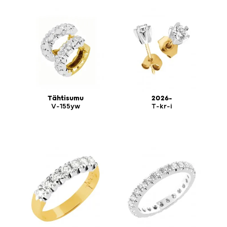
Tähtisumu
2026-
V-155yw
T-kr-i