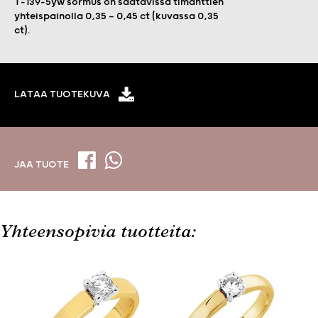
T-139-5yw sormus on saatavissa timanttien
yhteispainolla 0,35 — 0,45 ct (kuvassa 0,35
ct).
LATAA TUOTEKUVA
JAA TUOTE
Yhteensopivia tuotteita: