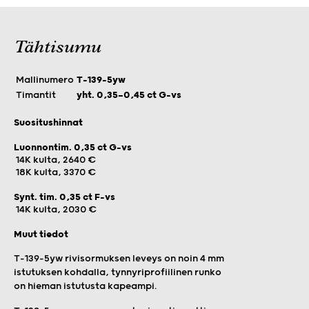
Tähtisumu
Mallinumero
T-139-5yw
Timantit
yht. 0,35—0,45 ct G-vs
Suositushinnat
Luonnontim. 0,35 ct G-vs
14K kulta, 2640 €
18K kulta, 3370 €
Synt. tim. 0,35 ct F-vs
14K kulta, 2030 €
Muut tiedot
T-139-5yw rivisormuksen leveys on noin 4 mm
istutuksen kohdalla, tynnyriprofiilinen runko
on hieman istutusta kapeampi.