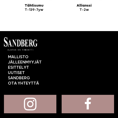
Tähtisumu
Allianssi
T-139-7yw
T-2w
MALLISTO
JÄLLEENMYYJÄT
ESITTELYT
UUTISET
SANDBERG
OTA YHTEYTTÄ