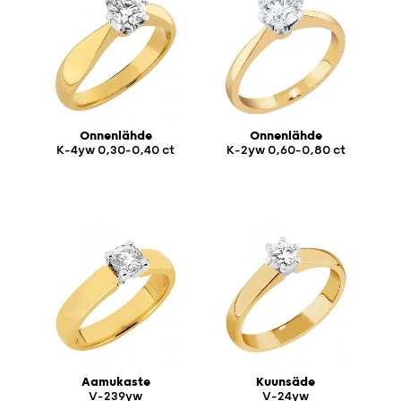
Onnenlähde
Onnenlähde
K-4yw 0,30-0,40 ct
K-2yw 0,60-0,80 ct
Aamukaste
Kuunsäde
V-239yw
V-24yw