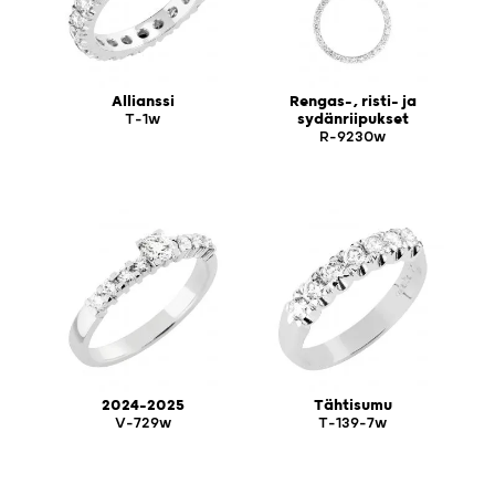
Allianssi
Rengas-, risti- ja
T-1w
sydänriipukset
R-9230w
2024-2025
Tähtisumu
V-729w
T-139-7w