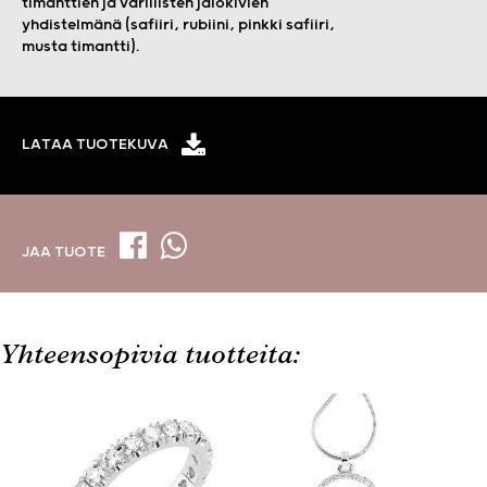
timanttien ja värillisten jalokivien
yhdistelmänä (safiiri, rubiini, pinkki safiiri,
musta timantti).
LATAA TUOTEKUVA
JAA TUOTE
Yhteensopivia tuotteita: