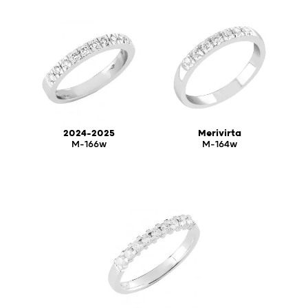
2024-2025
Merivirta
M-166w
M-164w