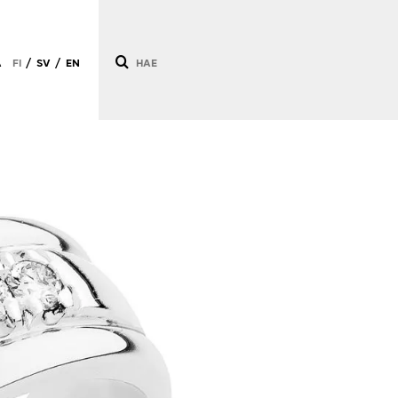
Ä
FI
SV
EN
/
/