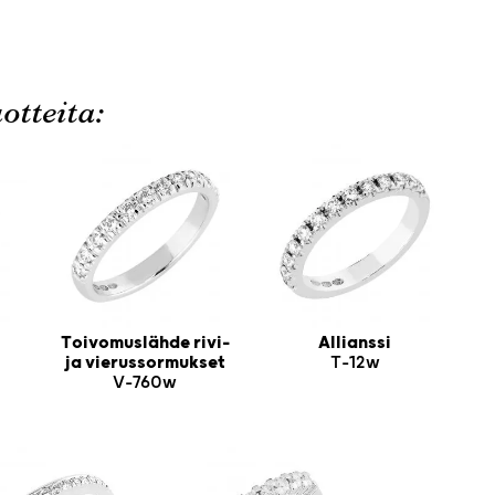
otteita:
Toivomuslähde rivi-
Allianssi
ja vierussormukset
T-12w
V-760w