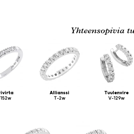
Yhteensopivia tu
ivirta
Allianssi
Tuulenvire
152w
T-2w
V-129w