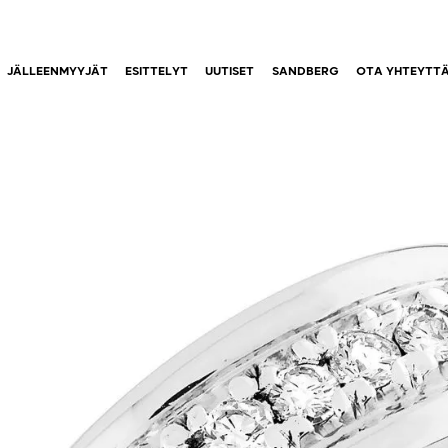
JÄLLEENMYYJÄT
ESITTELYT
UUTISET
SANDBERG
OTA YHTEYTT