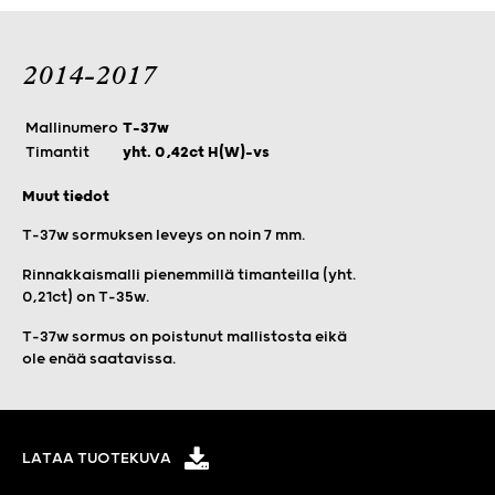
2014-2017
Mallinumero
T-37w
Timantit
yht. 0,42ct H(W)-vs
Muut tiedot
T-37w sormuksen leveys on noin 7 mm.
Rinnakkaismalli pienemmillä timanteilla (yht.
0,21ct) on T-35w.
T-37w sormus on poistunut mallistosta eikä
ole enää saatavissa.
LATAA TUOTEKUVA