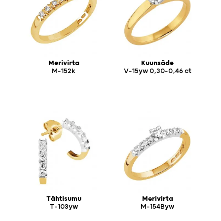
Merivirta
Kuunsäde
M-152k
V-15yw 0,30-0,46 ct
Tähtisumu
Merivirta
T-103yw
M-154Byw