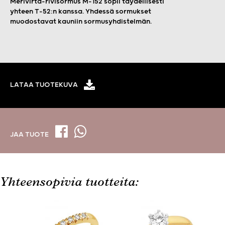
Merivirta-rivisormus M-152 sopii täydellisesti
yhteen T-52:n kanssa. Yhdessä sormukset
muodostavat kauniin sormusyhdistelmän.
LATAA TUOTEKUVA
JAA TUOTE
Yhteensopivia tuotteita: