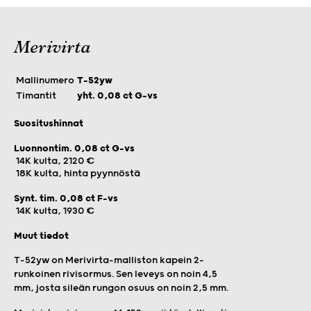
Merivirta
Mallinumero
T-52yw
Timantit
yht. 0,08 ct G-vs
Suositushinnat
Luonnontim. 0,08 ct G-vs
14K kulta, 2120 €
18K kulta, hinta pyynnöstä
Synt. tim. 0,08 ct F-vs
14K kulta, 1930 €
Muut tiedot
T-52yw on Merivirta-malliston kapein 2-
runkoinen rivisormus. Sen leveys on noin 4,5
mm, josta sileän rungon osuus on noin 2,5 mm.