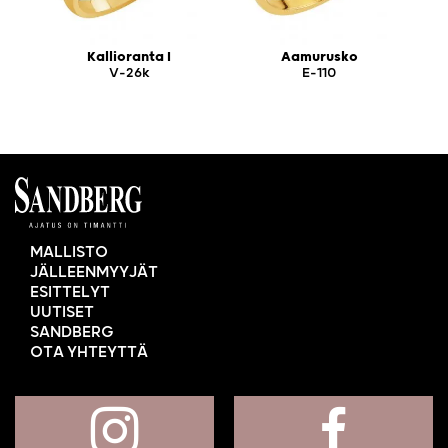
Kallioranta I
Aamurusko
V-26k
E-110
MALLISTO
JÄLLEENMYYJÄT
ESITTELYT
UUTISET
SANDBERG
OTA YHTEYTTÄ