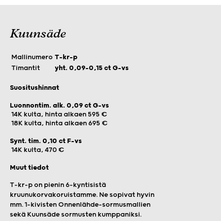
Kuunsäde
Mallinumero
T-kr-p
Timantit
yht. 0,09–0,15 ct G-vs
Suositushinnat
Luonnontim. alk. 0,09 ct G-vs
14K kulta, hinta alkaen 595 €
18K kulta, hinta alkaen 695 €
Synt. tim. 0,10 ct F-vs
14K kulta, 470 €
Muut tiedot
T-kr-p on pienin 6-kyntisistä
kruunukorvakoruistamme. Ne sopivat hyvin
mm. 1-kivisten Onnenlähde-sormusmallien
sekä Kuunsäde sormusten kumppaniksi.