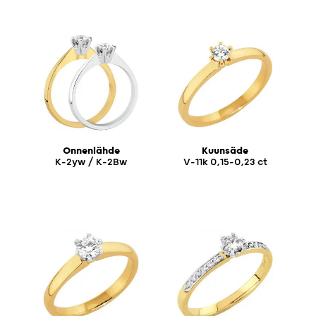
Onnenlähde
Kuunsäde
K-2yw / K-2Bw
V-11k 0,15-0,23 ct