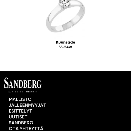
Kuunsäde
V-24w
MALLISTO
JÄLLEENMYYJÄT
ESITTELYT
UUTISET
SANDBERG
OTA YHTEYTTÄ