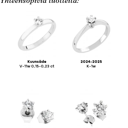
Yhteensopivia tuotteita:
Kuunsäde
2024-2025
V-11w 0,15-0,23 ct
K-1w