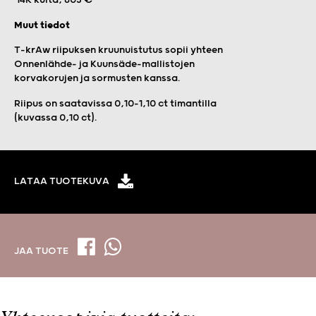
Muut tiedot
T-krAw riipuksen kruunuistutus sopii yhteen
Onnenlähde- ja Kuunsäde-mallistojen
korvakorujen ja sormusten kanssa.
Riipus on saatavissa 0,10–1,10 ct timantilla
(kuvassa 0,10 ct).
LATAA TUOTEKUVA
JAA TUOTE