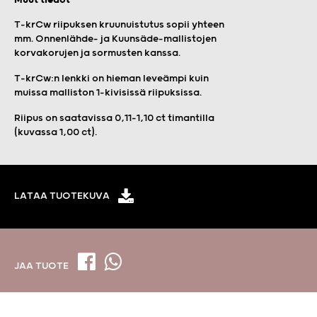
T-krCw riipuksen kruunuistutus sopii yhteen
mm. Onnenlähde- ja Kuunsäde-mallistojen
korvakorujen ja sormusten kanssa.
T-krCw:n lenkki on hieman leveämpi kuin
muissa malliston 1-kivisissä riipuksissa.
Riipus on saatavissa 0,11–1,10 ct timantilla
(kuvassa 1,00 ct).
LATAA TUOTEKUVA
JAA TUOTE