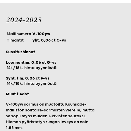
2024-2025
Mallinumero
V-100yw
Timantit
yht. 0,06 ct G-vs
Suositushinnat
Luonnontim. 0,06 ct G-vs
14k/18k, hinta pyynnöstä
Synt. tim. 0,06 ct F-vs
14k/18k, hinta pyynnöstä
Muut tiedot
V-100yw sormus on muotoiltu Kuunsäde-
malliston solitaire-sormusten vierelle, mutta
se sopii myös muiden 1-kivisten seuraksi.
Hieman pyöristetyn rungon leveys on noin
1,85 mm.