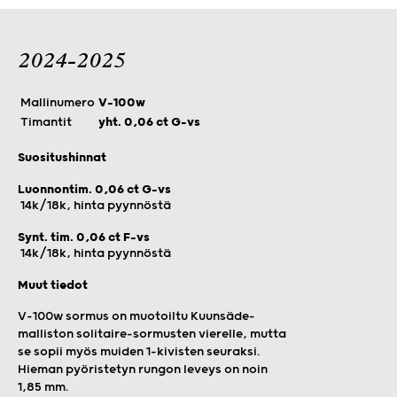
2024-2025
Mallinumero
V-100w
Timantit
yht. 0,06 ct G-vs
Suositushinnat
Luonnontim. 0,06 ct G-vs
14k/18k, hinta pyynnöstä
Synt. tim. 0,06 ct F-vs
14k/18k, hinta pyynnöstä
Muut tiedot
V-100w sormus on muotoiltu Kuunsäde-
malliston solitaire-sormusten vierelle, mutta
se sopii myös muiden 1-kivisten seuraksi.
Hieman pyöristetyn rungon leveys on noin
1,85 mm.