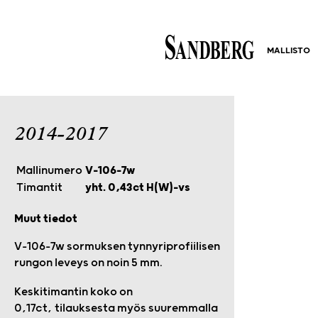
MALLISTO
2014-2017
Mallinumero
V-106-7w
Timantit
yht. 0,43ct H(W)-vs
Muut tiedot
V-106-7w sormuksen tynnyriprofiilisen
rungon leveys on noin 5 mm.
Keskitimantin koko on
0,17ct, tilauksesta myös suuremmalla