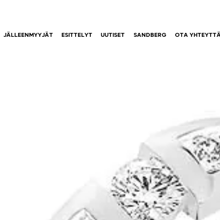
JÄLLEENMYYJÄT
ESITTELYT
UUTISET
SANDBERG
OTA YHTEYTT