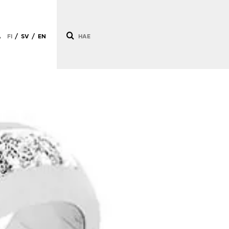
Ä
FI
SV
EN
/
/