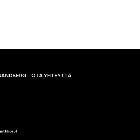
SANDBERG
OTA YHTEYTTÄ
nttikorut