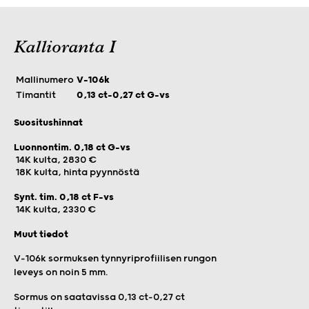
Kallioranta I
Mallinumero
V-106k
Timantit
0,13 ct–0,27 ct G-vs
Suositushinnat
Luonnontim. 0,18 ct G-vs
14K kulta, 2830 €
18K kulta, hinta pyynnöstä
Synt. tim. 0,18 ct F-vs
14K kulta, 2330 €
Muut tiedot
V-106k sormuksen tynnyriprofiilisen rungon
leveys on noin 5 mm.
Sormus on saatavissa 0,13 ct–0,27 ct