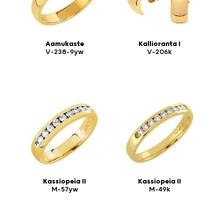
Aamukaste
Kallioranta I
V-238-9yw
V-206k
Kassiopeia II
Kassiopeia II
M-57yw
M-49k