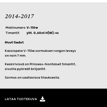
2014-2017
Mallinumero
V-110w
Timantit
yht. 0,60ct H(W)-vs
Muut tiedot
Kassiopeia V-110w sormuksen rungon leveys
on noin 7 mm.
Keskirivissä on Princess-hiontaiset timantit,
sivuilla pyöreät briljantit.
Sormus on saatavissa tilauksesta.
LATAA TUOTEKUVA