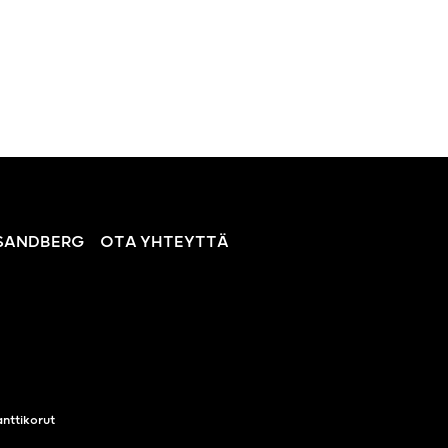
SANDBERG
OTA YHTEYTTÄ
nttikorut