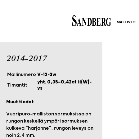
MALLISTO
2014-2017
Mallinumero
V-12-3w
yht. 0,35—0,42ct H(W)-
Timantit
vs
Muut tiedot
Vuoripuro-malliston sormuksissa on
rungon keskellä ympäri sormuksen
kulkeva ”harjanne”, rungon leveys on
noin 2,4 mm.