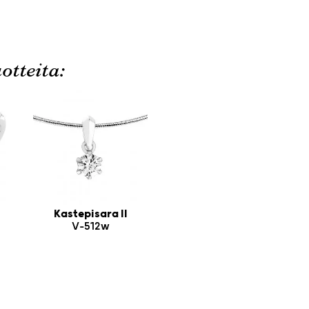
otteita:
Kastepisara II
V-512w