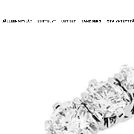
JÄLLEENMYYJÄT
ESITTELYT
UUTISET
SANDBERG
OTA YHTEYTT