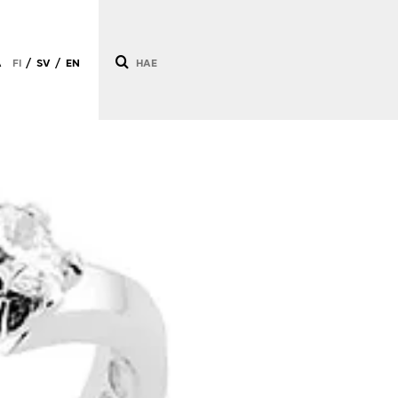
Ä
FI
SV
EN
/
/