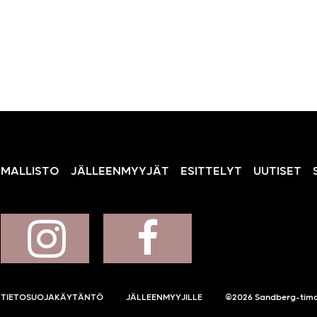
MALLISTO
JÄLLEENMYYJÄT
ESITTELYT
UUTISET
TIETOSUOJAKÄYTÄNTÖ
JÄLLEENMYYJILLE
©2026 Sandberg-tima