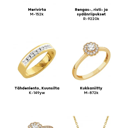
Merivirta
Rengas-, risti- ja
M-152k
sydänriipukset
R-9220k
Tähdenlento, Kuunsilta
Kukkaniitty
K-149yw
M-872k