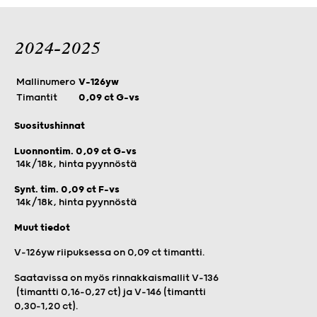
2024-2025
Mallinumero
V-126yw
Timantit
0,09 ct G-vs
Suositushinnat
Luonnontim. 0,09 ct G-vs
14k/18k, hinta pyynnöstä
Synt. tim. 0,09 ct F-vs
14k/18k, hinta pyynnöstä
Muut tiedot
V-126yw riipuksessa on 0,09 ct timantti.
Saatavissa on myös rinnakkaismallit V-136
(timantti 0,16–0,27 ct) ja V-146 (timantti
0,30–1,20 ct).