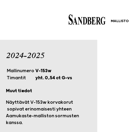
MALLISTO
2024-2025
Mallinumero
V-153w
Timantit
yht. 0,54 ct G-vs
Muut tiedot
Näyttävät V-153w korvakorut
sopivat erinomaisesti yhteen
Aamukaste-malliston sormusten
kanssa.