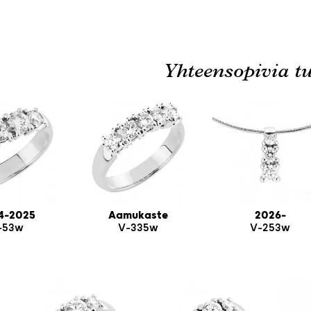
Yhteensopivia tu
4-2025
Aamukaste
2026-
-53w
V-335w
V-253w