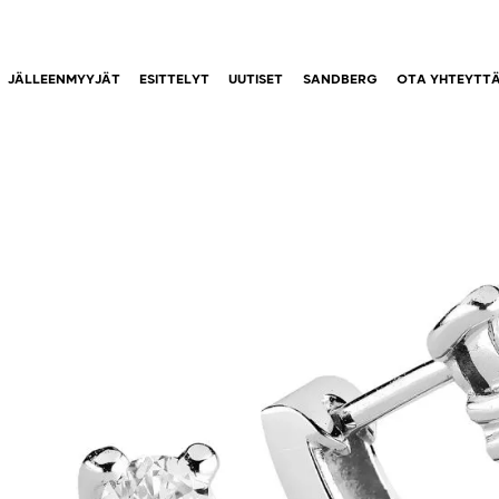
JÄLLEENMYYJÄT
ESITTELYT
UUTISET
SANDBERG
OTA YHTEYTT