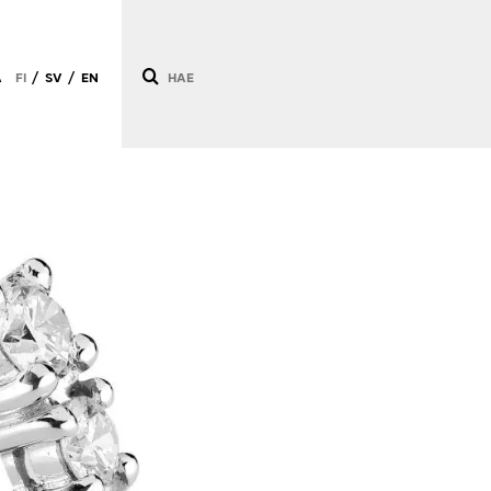
Ä
FI
SV
EN
/
/