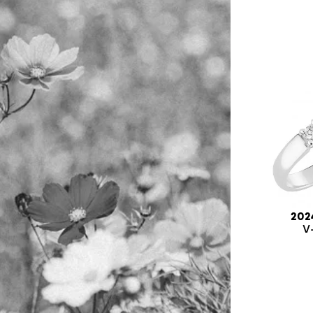
202
V