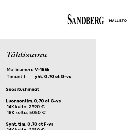
MALLISTO
Tähtisumu
Mallinumero
V-155k
Timantit
yht. 0,70 ct G-vs
Suositushinnat
Luonnontim. 0,70 ct G-vs
14K kulta, 3990 €
18K kulta, 5050 €
Synt. tim. 0,70 ct F-vs