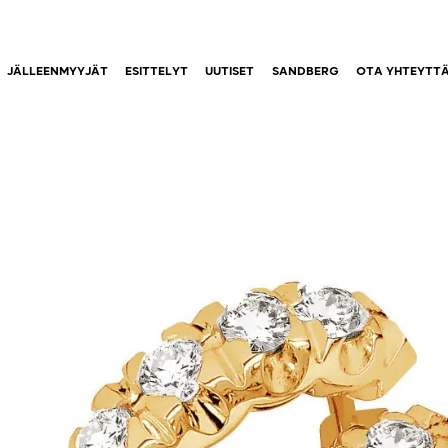
JÄLLEENMYYJÄT
ESITTELYT
UUTISET
SANDBERG
OTA YHTEYTT