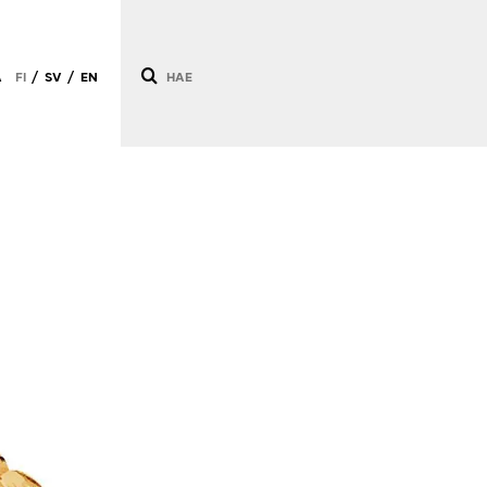
Ä
FI
SV
EN
/
/