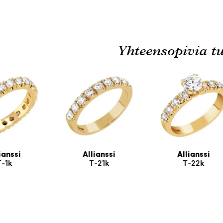
Yhteensopivia tu
ianssi
Allianssi
Allianssi
T-1k
T-21k
T-22k