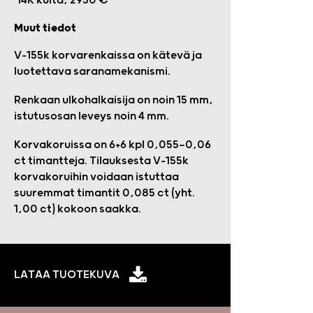
14K kulta, 2950 €
Muut tiedot
V-155k korvarenkaissa on kätevä ja
luotettava saranamekanismi.
Renkaan ulkohalkaisija on noin 15 mm,
istutusosan leveys noin 4 mm.
Korvakoruissa on 6+6 kpl 0,055—0,06
ct timantteja. Tilauksesta V-155k
korvakoruihin voidaan istuttaa
suuremmat timantit 0,085 ct (yht.
1,00 ct) kokoon saakka.
LATAA TUOTEKUVA