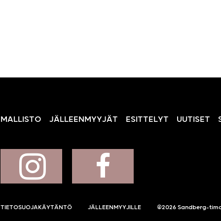
MALLISTO
JÄLLEENMYYJÄT
ESITTELYT
UUTISET
TIETOSUOJAKÄYTÄNTÖ
JÄLLEENMYYJILLE
©2026 Sandberg-tima