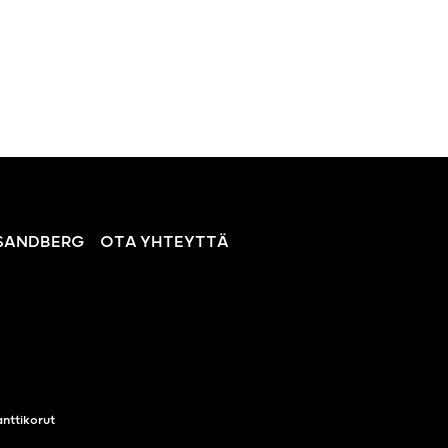
SANDBERG
OTA YHTEYTTÄ
nttikorut