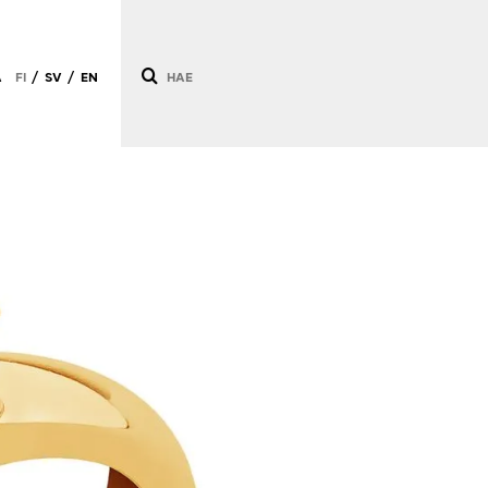
Ä
FI
SV
EN
/
/