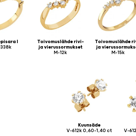
pisara I
Toivomuslähde rivi-
Toivomuslähde ri
338k
ja vierussormukset
ja vierussormuks
M-12k
M-15k
Kuunsäde
V-612k 0,60-1,40 ct
V-612