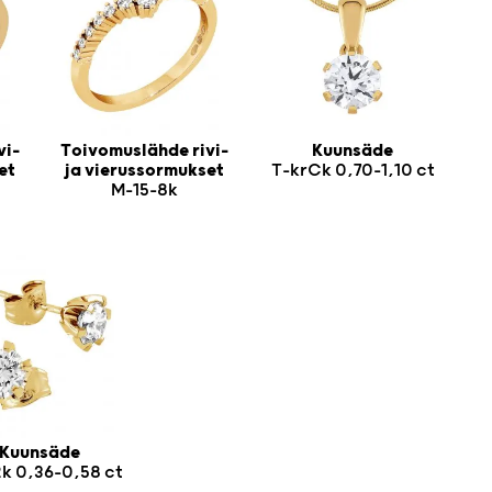
vi-
Toivomuslähde rivi-
Kuunsäde
et
ja vierussormukset
T-krCk 0,70-1,10 ct
M-15-8k
Kuunsäde
k 0,36-0,58 ct