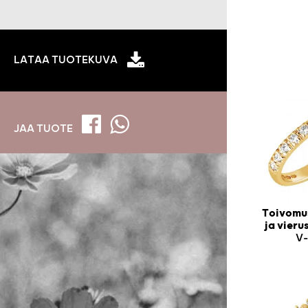
LATAA TUOTEKUVA
JAA TUOTE
Toivomus
ja vier
V-