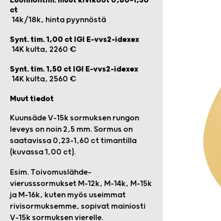
Luonnontim. muut kivikoot 0,80-1,50
ct
14k/18k, hinta pyynnöstä
Synt. tim. 1,00 ct IGI E-vvs2-idexex
14K kulta, 2260 €
Synt. tim. 1,50 ct IGI E-vvs2-idexex
14K kulta, 2560 €
Muut tiedot
Kuunsäde V-15k sormuksen rungon
leveys on noin 2,5 mm. Sormus on
saatavissa 0,23–1,60 ct timantilla
(kuvassa 1,00 ct).
Esim. Toivomuslähde-
vierusssormukset M-12k, M-14k, M-15k
ja M-16k, kuten myös useimmat
rivisormuksemme, sopivat mainiosti
V-15k sormuksen vierelle.