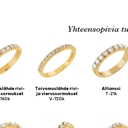
Yhteensopivia tu
lähde rivi-
Toivomuslähde rivi-
Allianssi
ussormukset
ja vierussormukset
T-21k
760k
V-720k