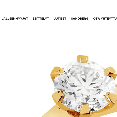
JÄLLEENMYYJÄT
ESITTELYT
UUTISET
SANDBERG
OTA YHTEYTT